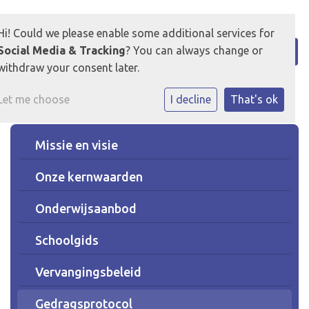
Hi! Could we please enable some additional services for
Social Media & Tracking
? You can always change or
withdraw your consent later.
Let me choose
I decline
That's ok
Missie en visie
Onze kernwaarden
Onderwijsaanbod
Schoolgids
Vervangingsbeleid
Gedragsprotocol